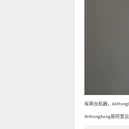
有两台机器，AliHongkon
AliHongkong