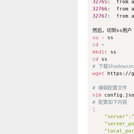
32765
:  from 
32766
32767
:  from a
su
cd
mkdir
cd
# 下载Shadowso
wget
 https://g
# 编辑配置文件
vim
# 配置如下内容
{
"server"
:
"server_p
"local_po