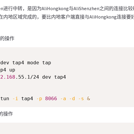
hen进行中转，是因为AliHongkong与AliShenzhen之间的
连接是在内地区域完成的，要比内地客户端直接与AliHongkong连
g上的操作
92.168
.55.1/24 dev tap4

etun 
-i
 tap4 
-p
8066
-a
-d
-s
&
上的操作