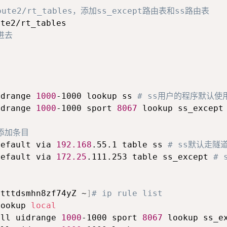
oute2/rt_tables，添加ss_except路由表和ss路由表
进去
idrange 
1000
-1000 lookup ss 
# ss用户的程序默认使
idrange 
1000
-1000 sport 
8067
 lookup ss_except
添加条目
default via 
192.168
.55.1 table ss 
# ss默认走隧
default via 
172.25
.111.253 table ss_except 
# 
1tttdsmhn8zf74yZ ~
]
# ip rule list
lookup 
local
all uidrange 
1000
-1000 sport 
8067