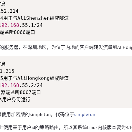
息

252.214

4用于与AliShenzhen组成隧道

192.168
.55.1/24

器端监听8066端口
是阿里云的服务器，在深圳地区，为位于内地的客户端转发流量到AliHon
息

.215

5用于与AliHongkong组成隧道

192.168
.55.2/24

务器端监听8067端口

以ss用户身份运行
隧道使用加密版的simpletun，代码位于
simpletun
hen上使用基于用户id的策略路由，所以其系统Linux内核版本要为4.