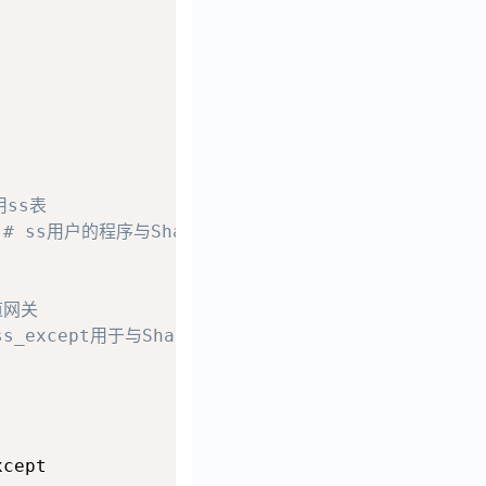
用ss表
 
# ss用户的程序与Shadowsocks客户通信使用ss_except表
道网关
ss_except用于与Shadowsocks通信，走回原先eth0的网关