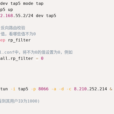
92.168
.55.2/24 dev tap5

er反向路由校验
ter值，看哪些值不为0
rep
 rp_filter

ctl.conf中，将不为0的值设置为0，例如
.all.rp_filter 
=
0
etun 
-i
 tap5 
-p
8066
-a
-d
-c
8.210
.252.214 
&
看到其用户ID为1000)