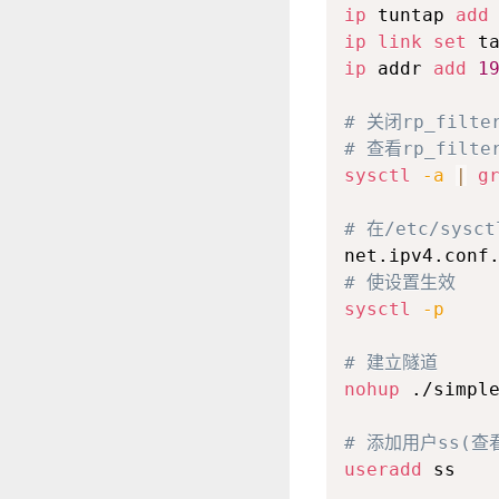
ip
 tuntap 
add
ip
link
set
ip
 addr 
add
1
# 关闭rp_filt
# 查看rp_fil
sysctl
-a
|
g
# 在/etc/sys
net.ipv4.conf
# 使设置生效
sysctl
-p
# 建立隧道
nohup
 ./simpl
# 添加用户ss(查
useradd
 ss
