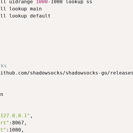
all uidrange 
1000
ll lookup default

cks
ithub.com/shadowsocks/shadowsocks-go/releases
"127.0.0.1"
,

ort"
:8067,

rt"
:1080,
