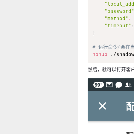
"local_ad
"password
"method"
:
"timeout"
}
# 运行命令(会在当
nohup
 ./shado
然后，就可以打开客户端