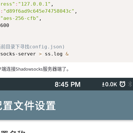
dress"
:
"127.0.0.1"
,

"
:
"d89f6ad9c645e74758043c"
,

"aes-256-cfb"
,

前目录下寻找config.json)
wsocks-server 
>
 ss.log 
&
连接Shadowsocks服务器端了。